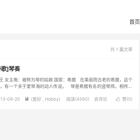
首页
共 1 篇文章
诗歌]琴奏
国王 女主角：被称为琴的姑娘 国家：希腊 在美丽而古老的希腊，这个
，有一个关于爱琴海的动人传说。 琴是希腊有名的竖琴师。相传她
恢复平静、能让善...
13-09-20
(爱好 , Hobby)
阅读(4560)
去评论
赞(
0
)

