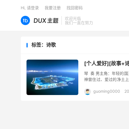
Hi, 请登录
我要注册
找回密码
欢迎光临
我们一直在努力
标签：诗歌
[个人爱好][故事+
琴 奏 男主角：年轻的
神曾住过、爱过的净土上
的琴声能使盛怒中的波赛东
guoming0000
20