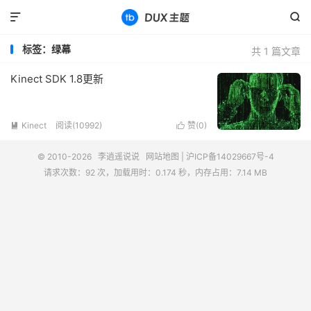


标签：绿幕
共 1 篇文章
Kinect SDK 1.8更新
Kinect
阅读(10992)
赞(
0
)


© 2010-2026
李逍遥说说
网站地图
|
沪ICP备14029667号-4
请求次数：92 次，加载用时：0.174 秒，内存占用：7.14 MB