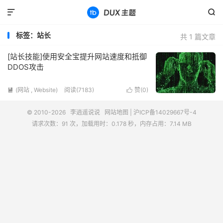


标签：站长
共 1 篇文章
[站长技能]使用安全宝提升网站速度和抵御
DDOS攻击
(网站 , Website)
阅读(7183)
赞(
0
)


© 2010-2026
李逍遥说说
网站地图
|
沪ICP备14029667号-4
请求次数：91 次，加载用时：0.178 秒，内存占用：7.14 MB