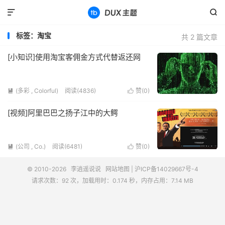


标签：淘宝
共 2 篇文章
[小知识]使用淘宝客佣金方式代替返还网
(多彩 , Colorful)
阅读(4836)
赞(
0
)


[视频]阿里巴巴之扬子江中的大鳄
(公司 , Co.)
阅读(6481)
赞(
0
)


© 2010-2026
李逍遥说说
网站地图
|
沪ICP备14029667号-4
请求次数：92 次，加载用时：0.174 秒，内存占用：7.14 MB