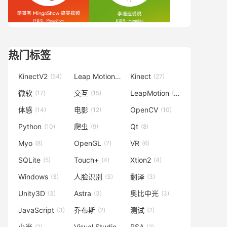
热门标签
KinectV2
Leap Motion
Kinect
(54)
(42)
(27)
微软
交互
LeapMotion
(17)
(15)
(15)
体感
电影
OpenCV
(14)
(12)
(10)
Python
爬虫
Qt
(10)
(9)
(8)
Myo
OpenGL
VR
(8)
(7)
(6)
SQLite
Touch+
Xtion2
(5)
(4)
(4)
Windows
人脸识别
翻译
(3)
(3)
(3)
Unity3D
Astra
奥比中光
(3)
(3)
(3)
JavaScript
乔布斯
测试
(3)
(2)
(2)
小米
Visual Studio
RSA
(2)
(2)
(2)