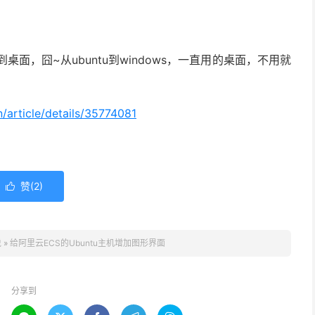
面，囧~从ubuntu到windows，一直用的桌面，不用就
in/article/details/35774081
赞(
2
)

说
»
给阿里云ECS的Ubuntu主机增加图形界面
分享到