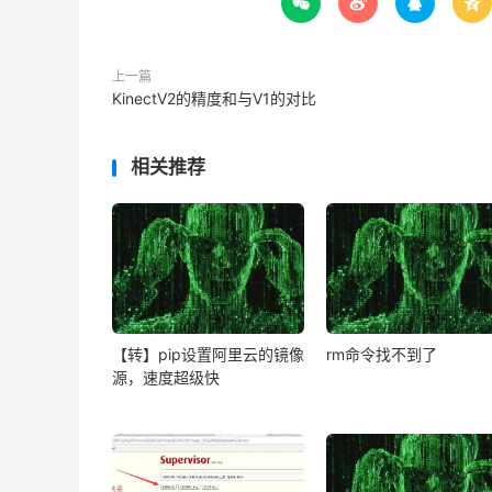




上一篇
KinectV2的精度和与V1的对比
相关推荐
【转】pip设置阿里云的镜像
rm命令找不到了
源，速度超级快