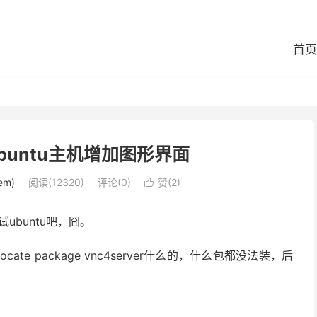
首页
buntu主机增加图形界面
em)
阅读(12320)
评论(0)
赞(
2
)

试ubuntu吧，囧。
cate package vnc4server什么的，什么包都没法装，后