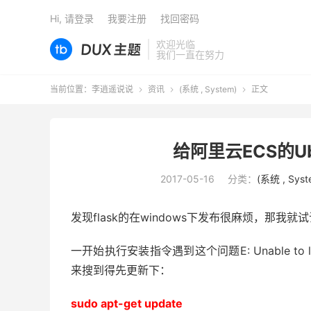
Hi, 请登录
我要注册
找回密码
欢迎光临
我们一直在努力
当前位置：
李逍遥说说
资讯
(系统 , System)
正文



给阿里云ECS的U
2017-05-16
分类：
(系统 , Syst
发现flask的在windows下发布很麻烦，那我就试
一开始执行安装指令遇到这个问题E: Unable to lo
来搜到得先更新下：
sudo apt-get update