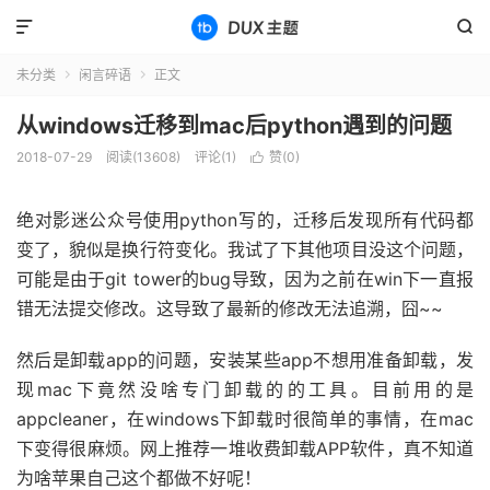


未分类
闲言碎语
正文


从windows迁移到mac后python遇到的问题
2018-07-29
阅读(13608)
评论(1)
赞(
0
)

绝对影迷公众号使用python写的，迁移后发现所有代码都
变了，貌似是换行符变化。我试了下其他项目没这个问题，
可能是由于git tower的bug导致，因为之前在win下一直报
错无法提交修改。这导致了最新的修改无法追溯，囧~~
然后是卸载app的问题，安装某些app不想用准备卸载，发
现mac下竟然没啥专门卸载的的工具。目前用的是
appcleaner，在windows下卸载时很简单的事情，在mac
下变得很麻烦。网上推荐一堆收费卸载APP软件，真不知道
为啥苹果自己这个都做不好呢！