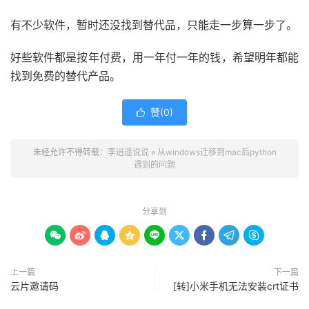
有不少软件，暂时还没找到替代品，只能走一步算一步了。
好些软件都是按年付费，用一年付一年的钱，希望明年都能
找到免费的替代产品。
赞(
0
)

未经允许不得转载：
李逍遥说说
»
从windows迁移到mac后python
遇到的问题
分享到









上一篇
下一篇
云片邀请码
[转]小米手机无法安装crt证书